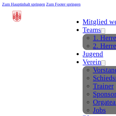
Zum Hauptinhalt springen
Zum Footer springen
Mitglied w
Teams
1. Herr
2. Herr
Jugend
Verein
Vorstan
Schieds
Trainer
Sponso
Orgate
Jobs