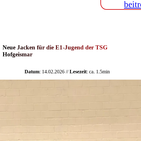
beitr
Neue Jacken für die E1-Jugend der TSG
Hofgeismar
Datum
: 14.02.2026 //
Lesezeit
: ca. 1.5min