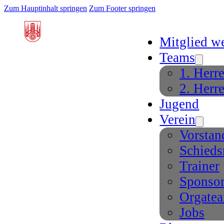
Zum Hauptinhalt springen
Zum Footer springen
Mitglied w
Teams
1. Herr
2. Herr
Jugend
Verein
Vorstan
Schieds
Trainer
Sponso
Orgate
Jobs