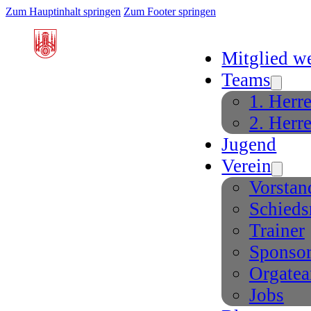
Zum Hauptinhalt springen
Zum Footer springen
Mitglied w
Teams
1. Herr
2. Herr
Jugend
Verein
Vorstan
Schieds
Trainer
Sponso
Orgate
Jobs