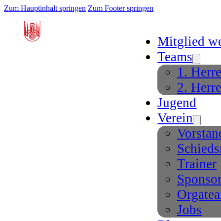
Zum Hauptinhalt springen
Zum Footer springen
Mitglied w
Teams
1. Herr
2. Herr
Jugend
Verein
Vorstan
Schieds
Trainer
Sponso
Orgate
Jobs