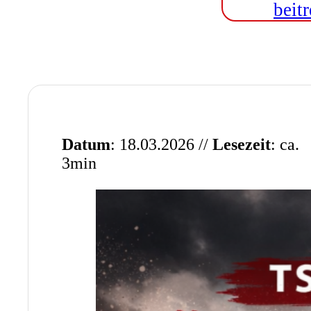
beitr
Datum
: 18.03.2026 //
Lesezeit
: ca.
3min